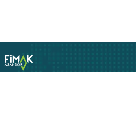
Asansör Hizmetleri
365 gün ve 7/24
Ekle