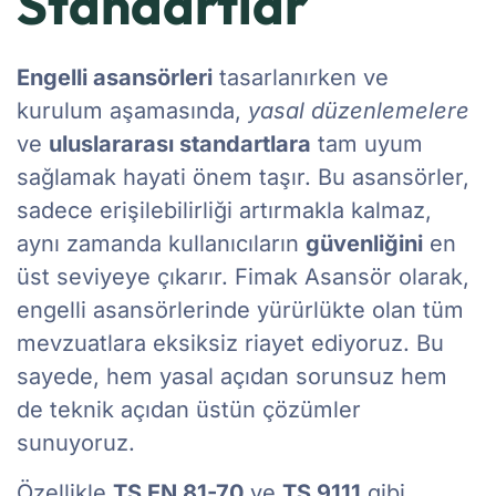
Standartlar
Engelli asansörleri
tasarlanırken ve
kurulum aşamasında,
yasal düzenlemelere
ve
uluslararası standartlara
tam uyum
sağlamak hayati önem taşır. Bu asansörler,
sadece erişilebilirliği artırmakla kalmaz,
aynı zamanda kullanıcıların
güvenliğini
en
üst seviyeye çıkarır. Fimak Asansör olarak,
engelli asansörlerinde yürürlükte olan tüm
mevzuatlara eksiksiz riayet ediyoruz. Bu
sayede, hem yasal açıdan sorunsuz hem
de teknik açıdan üstün çözümler
sunuyoruz.
Özellikle
TS EN 81-70
ve
TS 9111
gibi