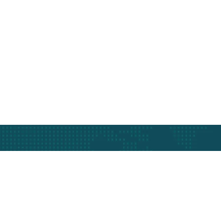
Asansör Hizmetle
365 gün ve 7/24