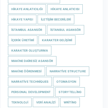
HIKAYE ANLATICILIĞI
HIKAYE ANLATICISI
HIKAYE YAPISI
ILETIŞIM BECERILERI
ISTAMBUL ASANSÖR
ISTANBUL ASANSÖR
IÇERIK ÜRETIMI
KARAKTER GELIŞIMI
KARAKTER OLUŞTURMA
MAKINE DAIRESIZ ASANSÖR
MAKINE ÖĞRENMESI
NARRATIVE STRUCTURE
NARRATIVE TECHNIQUES
OTOMASYON
PERSONAL DEVELOPMENT
STORYTELLING
TEKNOLOJI
VERI ANALIZI
WRITING