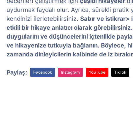
becerileri geliştirmek için
çeşitli hikayeler
di
uydurmak faydalı olur. Ayrıca, sürekli pratik 
kendinizi ilerletebilirsiniz.
Sabır ve istikrar>
etkili bir hikaye anlatıcı olarak görebilirsiniz
duygularını ve düşüncelerini içtenlikle payl
ve hikayenize tutkuyla bağlanın. Böylece, h
zamanda dinleyicilerin kalbinde de iz bırakır
Paylaş:
Facebook
Instagram
YouTube
TikTok