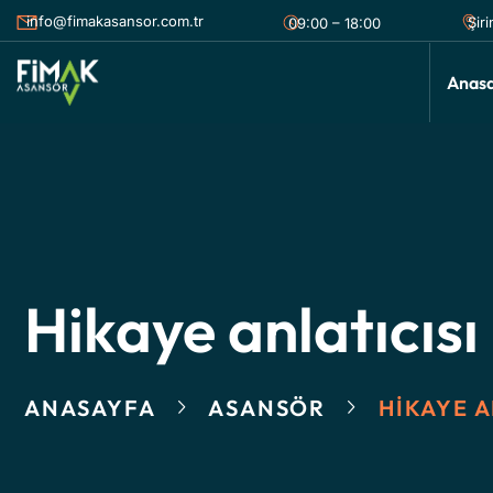
info@fimakasansor.com.tr
Şir
09:00 – 18:00
Anas
Hikaye anlatıcısı
ANASAYFA
ASANSÖR
HIKAYE A