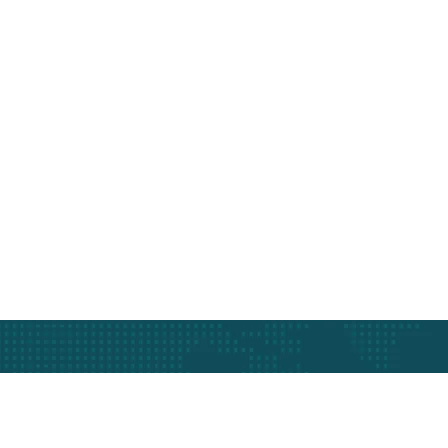
Asansör Hizmetle
365 gün ve 7/24