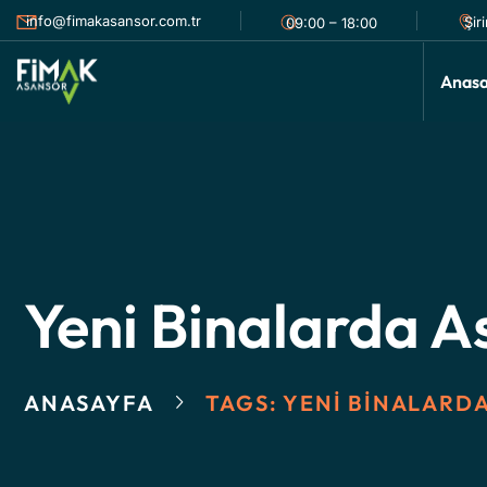
info@fimakasansor.com.tr
Şir
09:00 – 18:00
Anas
Yeni Binalarda A
ANASAYFA
TAGS: YENI BINALARD