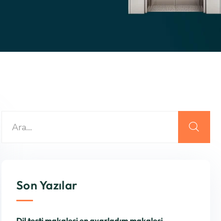
Son Yazılar
Dil testi makalesi en ayarladım makalesi