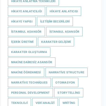
HIKAYE ANLATMA TEKNIKLERI
HIKAYE ANLATICILIĞI
HIKAYE ANLATICISI
HIKAYE YAPISI
ILETIŞIM BECERILERI
ISTAMBUL ASANSÖR
ISTANBUL ASANSÖR
IÇERIK ÜRETIMI
KARAKTER GELIŞIMI
KARAKTER OLUŞTURMA
MAKINE DAIRESIZ ASANSÖR
MAKINE ÖĞRENMESI
NARRATIVE STRUCTURE
NARRATIVE TECHNIQUES
OTOMASYON
PERSONAL DEVELOPMENT
STORYTELLING
TEKNOLOJI
VERI ANALIZI
WRITING